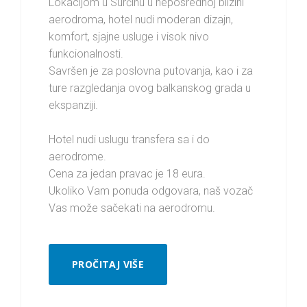
Lokacijom u Surčinu u neposrednoj blizini
aerodroma, hotel nudi moderan dizajn,
komfort, sjajne usluge i visok nivo
funkcionalnosti.
Savršen je za poslovna putovanja, kao i za
ture razgledanja ovog balkanskog grada u
ekspanziji.
Hotel nudi uslugu transfera sa i do
aerodrome.
Cena za jedan pravac je 18 eura.
Ukoliko Vam ponuda odgovara, naš vozač
Vas može sačekati na aerodromu.
PROČITAJ VIŠE